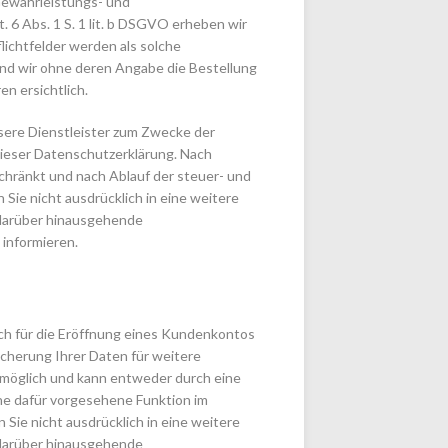
Gewährleistungs- und
 6 Abs. 1 S. 1 lit. b DSGVO erheben wir
lichtfelder werden als solche
und wir ohne deren Angabe die Bestellung
n ersichtlich.
sere Dienstleister zum Zwecke der
dieser Datenschutzerklärung. Nach
chränkt und nach Ablauf der steuer- und
 Sie nicht ausdrücklich in eine weitere
e darüber hinausgehende
 informieren.
 sich für die Eröffnung eines Kundenkontos
herung Ihrer Daten für weitere
 möglich und kann entweder durch eine
ine dafür vorgesehene Funktion im
ie nicht ausdrücklich in eine weitere
e darüber hinausgehende