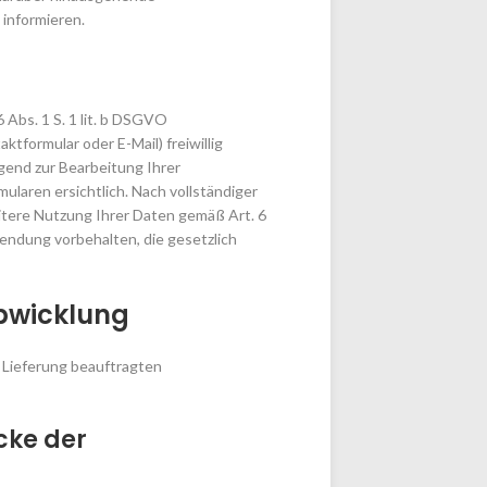
 informieren.
Abs. 1 S. 1 lit. b DSGVO
tformular oder E-Mail) freiwillig
ngend zur Bearbeitung Ihrer
laren ersichtlich. Nach vollständiger
eitere Nutzung Ihrer Daten gemäß Art. 6
endung vorbehalten, die gesetzlich
bwicklung
r Lieferung beauftragten
cke der