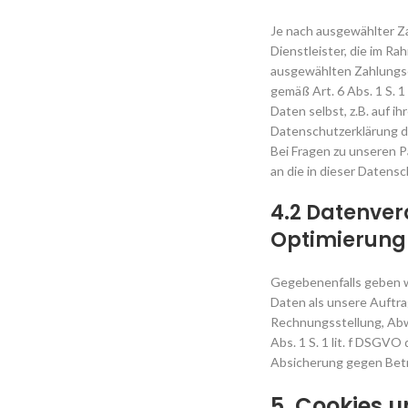
Je nach ausgewählter Z
Dienstleister, die im Ra
ausgewählten Zahlungsdi
gemäß Art. 6 Abs. 1 S. 1
Daten selbst, z.B. auf i
Datenschutzerklärung de
Bei Fragen zu unseren 
an die in dieser Datens
4.2 Datenver
Optimierung
Gegebenenfalls geben w
Daten als unsere Auftr
Rechnungsstellung, Abw
Abs. 1 S. 1 lit. f DSG
Absicherung gegen Betr
5. Cookies 