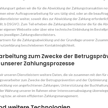
ahlungsart geben wir die für die Abwicklung der Zahlungstransaktion 
hmen einer Auftragsverarbeitung für uns tätig sind, oder an die beauftra
enstleister weiter, soweit dies zur Abwicklung der Zahlung erforderlich 
 lit. b DSGVO. Zum Teil erheben die Zahlungsdienstleister die für die A
hrer eigenen Webseite oder über eine technische Einbindung im Bestellpro
s jeweiligen Zahlungsdienstleisters.
Partnern für die Zahlungsabwicklung und der Grundlage unserer Zusamme
chutzerklärung beschriebenen Kontaktmöglichkeit.
arbeitung zum Zwecke der Betrugsprä
 unserer Zahlungsprozesse
ir unseren Dienstleistern weitere Daten, die sie zusammen mit den fü
agsverarbeiter zum Zwecke der Betrugsprävention und der Optimierung 
icklung von angefochtenen Zahlungen, Unterstützung der Buchhaltung
VO der Wahrung unserer im Rahmen einer Interessensabwägung überwieg
ug bzw. an einem effizienten Zahlungsmanagement.
und weitere Technologien