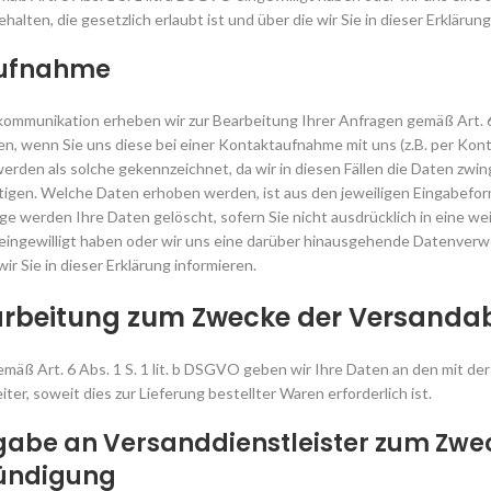
ten, die gesetzlich erlaubt ist und über die wir Sie in dieser Erklärung
aufnahme
mmunikation erheben wir zur Bearbeitung Ihrer Anfragen gemäß Art. 6 
 wenn Sie uns diese bei einer Kontaktaufnahme mit uns (z.B. per Kontak
 werden als solche gekennzeichnet, da wir in diesen Fällen die Daten zwi
en. Welche Daten erhoben werden, ist aus den jeweiligen Eingabeformu
ge werden Ihre Daten gelöscht, sofern Sie nicht ausdrücklich in eine w
O eingewilligt haben oder wir uns eine darüber hinausgehende Datenverw
wir Sie in dieser Erklärung informieren.
arbeitung zum Zwecke der Versanda
emäß Art. 6 Abs. 1 S. 1 lit. b DSGVO geben wir Ihre Daten an den mit de
ter, soweit dies zur Lieferung bestellter Waren erforderlich ist.
gabe an Versanddienstleister zum Zwe
ündigung