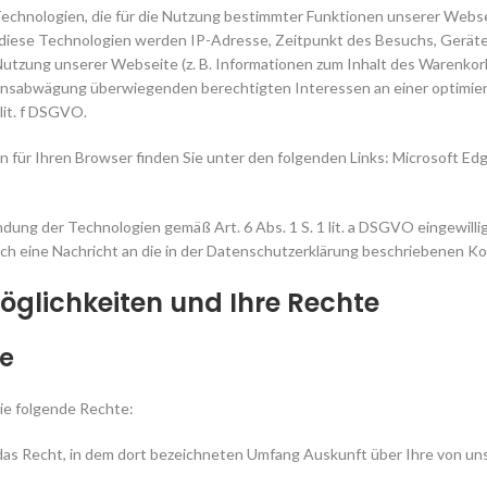
echnologien, die für die Nutzung bestimmter Funktionen unserer Webse
ch diese Technologien werden IP-Adresse, Zeitpunkt des Besuchs, Gerä
Nutzung unserer Webseite (z. B. Informationen zum Inhalt des Warenkorb
nsabwägung überwiegenden berechtigten Interessen an einer optimie
 lit. f DSGVO.
n für Ihren Browser finden Sie unter den folgenden Links:
Microsoft Ed
ndung der Technologien gemäß Art. 6 Abs. 1 S. 1 lit. a DSGVO eingewillig
rch eine Nachricht an die in der Datenschutzerklärung beschriebenen K
öglichkeiten und Ihre Rechte
te
ie folgende Rechte:
s Recht, in dem dort bezeichneten Umfang Auskunft über Ihre von u