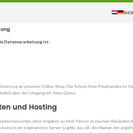
SHO
rung
ie Datenverarbeitung ist:
 Interesse an unserem Online-Shop. Der Schutz Ihrer Privatsphäre ist f
führlich über den Umgang mit Ihren Daten.
aten und Hosting
eiten besuchen, ohne Angaben zu Ihrer Person zu machen. Bei jedem A
omatisch ein sogenanntes Server-Logfile, das z.B. den Namen der angef