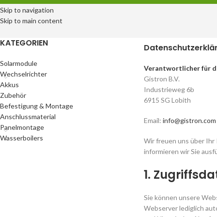
Skip to navigation
Skip to main content
KATEGORIEN
Datenschutzerklä
Solarmodule
Verantwortlicher für d
Wechselrichter
Gistron B.V.
Akkus
Industrieweg 6b
Zubehör
6915 SG Lobith
Befestigung & Montage
Anschlussmaterial
Email:
info@gistron.com
Panelmontage
Wasserboilers
Wir freuen uns über Ihr
informieren wir Sie aus
1. Zugriffsd
Sie können unsere Webs
Webserver lediglich aut