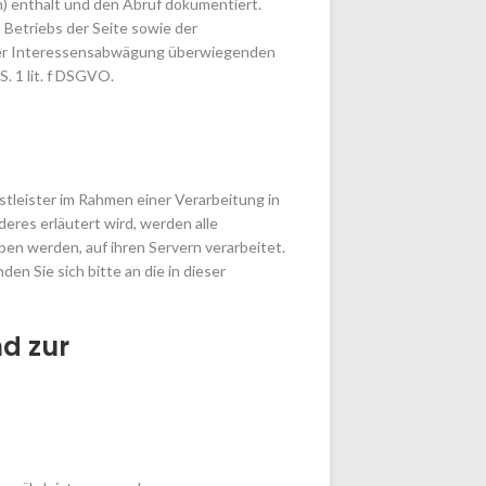
) enthält und den Abruf dokumentiert.
 Betriebs der Seite sowie der
ner Interessensabwägung überwiegenden
. 1 lit. f DSGVO.
tleister im Rahmen einer Verarbeitung in
res erläutert wird, werden alle
ben werden, auf ihren Servern verarbeitet.
n Sie sich bitte an die in dieser
d zur