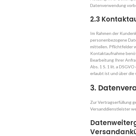
Datenverwendung vorbehal
2.3 Kontakt
Im Rahmen der Kundenko
personenbezogene Daten,
mitteilen. Pflichtfelder
Kontaktaufnahme benötig
Bearbeitung Ihrer Anfra
Abs. 1 S. 1 lit. a DSGV
erlaubt ist und über die 
3. Datenver
Zur Vertragserfüllung g
Versanddienstleister wei
Datenweiter
Versandank