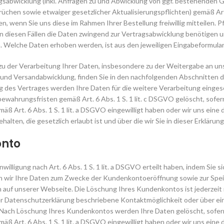
sabwicklung (inkl. Anfragen zu und Abwicklung von ggf. bestehenden 
chen sowie etwaiger gesetzlicher Aktualisierungspflichten) gemäß Art.
 wenn Sie uns diese im Rahmen Ihrer Bestellung freiwillig mitteilen. Pf
in diesen Fällen die Daten zwingend zur Vertragsabwicklung benötigen 
 Welche Daten erhoben werden, ist aus den jeweiligen Eingabeformulare
zu der Verarbeitung Ihrer Daten, insbesondere zu der Weitergabe an un
 und Versandabwicklung, finden Sie in den nachfolgenden Abschnitten 
g des Vertrages werden Ihre Daten für die weitere Verarbeitung einges
ewahrungsfristen gemäß Art. 6 Abs. 1 S. 1 lit. c DSGVO gelöscht, sofern
äß Art. 6 Abs. 1 S. 1 lit. a DSGVO eingewilligt haben oder wir uns ein
ten, die gesetzlich erlaubt ist und über die wir Sie in dieser Erklärung
onto
inwilligung nach Art. 6 Abs. 1 S. 1 lit. a DSGVO erteilt haben, indem Sie
 wir Ihre Daten zum Zwecke der Kundenkontoeröffnung sowie zur Speic
n auf unserer Webseite. Die Löschung Ihres Kundenkontos ist jederzeit
ser Datenschutzerklärung beschriebene Kontaktmöglichkeit oder über e
Nach Löschung Ihres Kundenkontos werden Ihre Daten gelöscht, sofern S
äß Art. 6 Abs. 1 S. 1 lit. a DSGVO eingewilligt haben oder wir uns ein