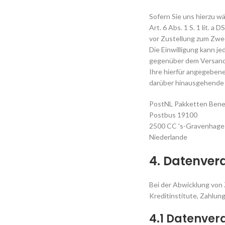
Sofern Sie uns hierzu w
Art. 6 Abs. 1 S. 1 lit.
vor Zustellung zum Zwe
Die Einwilligung kann j
gegenüber dem Versandd
Ihre hierfür angegebene
darüber hinausgehende D
PostNL Pakketten Benel
Postbus 19100
2500 CC 's-Gravenhage
Niederlande
4. Datenver
Bei der Abwicklung von 
Kreditinstitute, Zahlung
4.1 Datenver