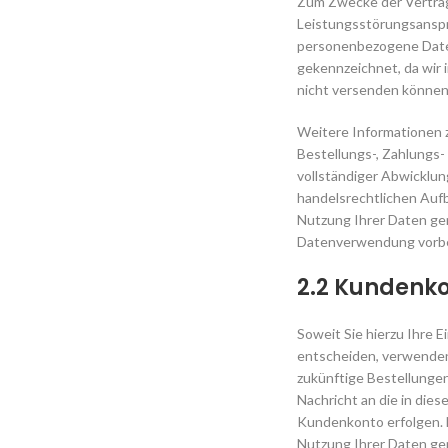
Zum Zwecke der Vertrag
Leistungsstörungsansprü
personenbezogene Daten,
gekennzeichnet, da wir 
nicht versenden können.
Weitere Informationen 
Bestellungs-, Zahlungs-
vollständiger Abwicklun
handelsrechtlichen Aufb
Nutzung Ihrer Daten gem
Datenverwendung vorbehal
2.2 Kundenk
Soweit Sie hierzu Ihre E
entscheiden, verwenden
zukünftige Bestellunge
Nachricht an die in die
Kundenkonto erfolgen. 
Nutzung Ihrer Daten gem