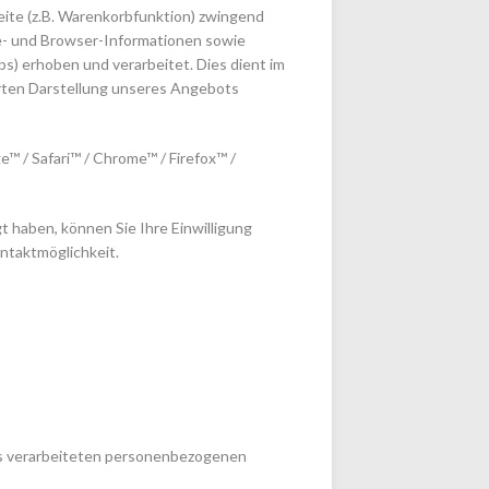
ite (z.B. Warenkorbfunktion) zwingend
te- und Browser-Informationen sowie
s) erhoben und verarbeitet. Dies dient im
rten Darstellung unseres Angebots
ge™
/
Safari™
/
Chrome™
/
Firefox™
/
t haben, können Sie Ihre Einwilligung
ontaktmöglichkeit.
ns verarbeiteten personenbezogenen