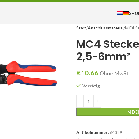
SHO
Start
Anschlussmaterial
MC4 St
MC4 Stecke
2,5-6mm²
€
10.66
Ohne MwSt.
Vorrätig
IN D
um zu vergrößern
Artikelnummer:
64389