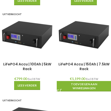
LEES VERDER
LEES VERDER
UITVERKOCHT
LiFePO4 Accu | 100Ah | 5kW
LiFePO4 Accu | 150Ah | 7.5kW
Rack
Rack
€
799.00
€
1,199.00
Excl BTW
Excl BTW
TOEVOEGEN AAN
LEES VERDER
WINKELWAGEN
UITVERKOCHT