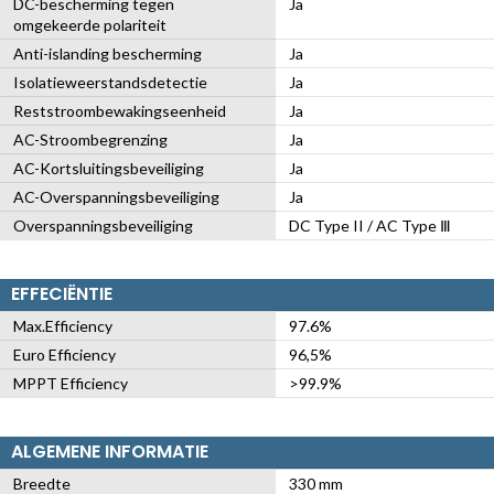
DC-bescherming tegen
Ja
omgekeerde polariteit
Anti-islanding bescherming
Ja
Isolatieweerstandsdetectie
Ja
Reststroombewakingseenheid
Ja
AC-Stroombegrenzing
Ja
AC-Kortsluitingsbeveiliging
Ja
AC-Overspanningsbeveiliging
Ja
Overspanningsbeveiliging
DC Type II / AC Type Ⅲ
EFFECIËNTIE
Max.Efficiency
97.6%
Euro Efficiency
96,5%
MPPT Efficiency
>99.9%
ALGEMENE INFORMATIE
Breedte
330 mm