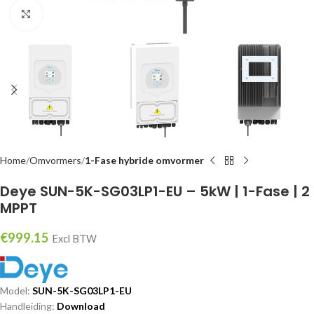
Klik om te vergroten
Home
Omvormers
1-Fase hybride omvormer
Deye SUN-5K-SG03LP1-EU – 5kW | 1-Fase | 2
MPPT
€
999.15
Excl BTW
Model:
SUN-5K-SG03LP1-EU
Handleiding:
Download