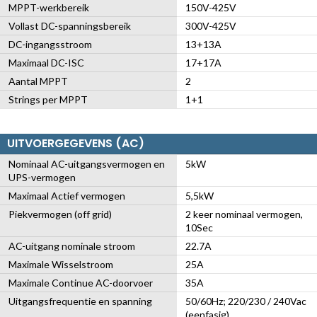
MPPT-werkbereik
150V-425V
Vollast DC-spanningsbereik
300V-425V
DC-ingangsstroom
13+13A
Maximaal DC-ISC
17+17A
Aantal MPPT
2
Strings per MPPT
1+1
UITVOERGEGEVENS (AC)
Nominaal AC-uitgangsvermogen en
5kW
UPS-vermogen
Maximaal Actief vermogen
5,5kW
Piekvermogen (off grid)
2 keer nominaal vermogen,
10Sec
AC-uitgang nominale stroom
22.7A
Maximale Wisselstroom
25A
Maximale Continue AC-doorvoer
35A
Uitgangsfrequentie en spanning
50/60Hz; 220/230 / 240Vac
(eenfasig)