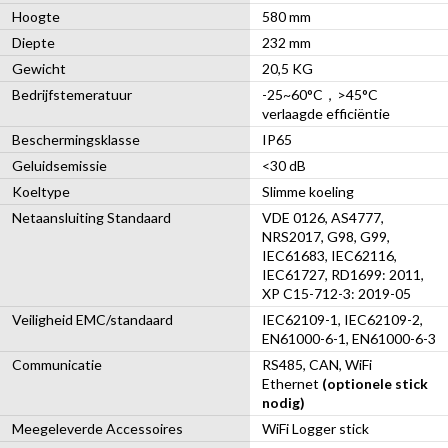
Hoogte
580 mm
Diepte
232 mm
Gewicht
20,5 KG
Bedrijfstemeratuur
-25~60°C，>45°C
verlaagde efficiëntie
Beschermingsklasse
IP65
Geluidsemissie
<30 dB
Koeltype
Slimme koeling
Netaansluiting Standaard
VDE 0126, AS4777,
NRS2017, G98, G99,
IEC61683, IEC62116,
IEC61727, RD1699: 2011,
XP C15-712-3: 2019-05
Veiligheid EMC/standaard
IEC62109-1, IEC62109-2,
EN61000-6-1, EN61000-6-3
Communicatie
RS485, CAN, WiFi
Ethernet
(optionele stick
nodig)
Meegeleverde Accessoires
WiFi Logger stick