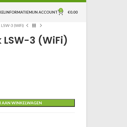
0
MIJN ACCOUNT
€
0.00
KEL
INFORMATIE
k LSW-3 (WiFi)
k LSW-3 (WiFi)
 AAN WINKELWAGEN