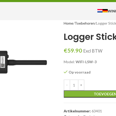
WIN
Home
Toebehoren
Logger Stic
Logger Stic
€
59.90
Excl BTW
Model:
WIFI-LSW-3
Op voorraad
te vergroten
TOEVOEGEN
Artikelnummer:
63401