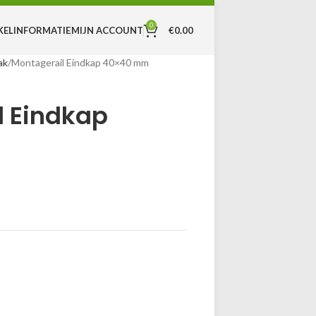
0
MIJN ACCOUNT
€
0.00
KEL
INFORMATIE
ak
Montagerail Eindkap 40×40 mm
l Eindkap