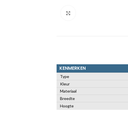
Klik om te vergroten
KENMERKEN
Type
Kleur
Materiaal
Breedte
Hoogte