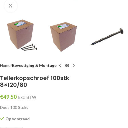
Klik om te vergroten
Home
Bevestiging & Montage
Tellerkopschroef 100stk
8×120/80
€
49.50
Excl BTW
Doos 100 Stuks
Op voorraad