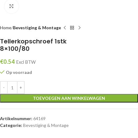
Klik om te vergroten
Home
Bevestiging & Montage
Tellerkopschroef 1stk
8×100/80
€
0.54
Excl BTW
Op voorraad
TOEVOEGEN AAN WINKELWAGEN
Artikelnummer:
64169
Categorie:
Bevestiging & Montage